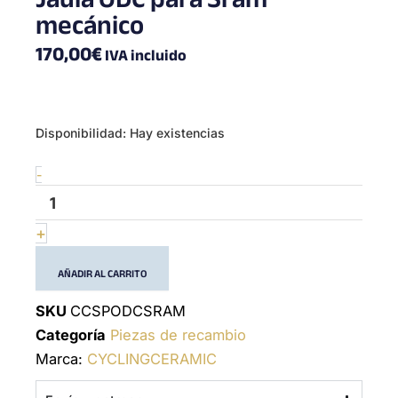
mecánico
170,00
€
IVA incluido
ODC
Disponibilidad:
Hay existencias
cage
for
-
Sram
mechanical
cantidad
+
AÑADIR AL CARRITO
SKU
CCSPODCSRAM
Categoría
Piezas de recambio
Marca:
CYCLINGCERAMIC