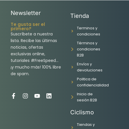
Newsletter
Tienda
Te gusta ser el
Terminos y
primero?
Suscríbete a nuestra
condiciones
lista. Recibe las últimas
Términos y
noticias, ofertas
condiciones
exclusivas online,
B2B
tutoriales #FreeSpeed…
Envíos y
¡y mucho más! 100% libre
devoluciones
de spam.
Politica de
confidencialidad
Inicio de
F
I
Y
L
sesión B2B
a
n
o
i
c
s
u
n
Ciclismo
e
t
t
k
b
a
u
e
o
g
b
d
Tiendas y