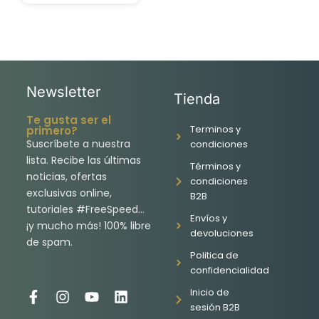
Newsletter
Tienda
Te gusta ser el
Terminos y
primero?
Suscríbete a nuestra
condiciones
lista. Recibe las últimas
Términos y
noticias, ofertas
condiciones
exclusivas online,
B2B
tutoriales #FreeSpeed…
Envíos y
¡y mucho más! 100% libre
devoluciones
de spam.
Politica de
confidencialidad
Inicio de
F
I
Y
L
sesión B2B
a
n
o
i