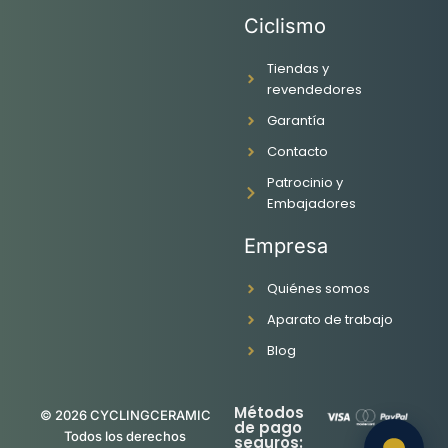
c
s
u
n
Ciclismo
e
t
t
k
b
a
u
e
o
g
b
d
Tiendas y
o
r
e
i
revendedores
k
a
n
Garantía
-
m
f
Contacto
Patrocinio y
Embajadores
Empresa
Quiénes somos
Aparato de trabajo
Blog
Métodos
© 2026 CYCLINGCERAMIC
de pago
Todos los derechos
seguros: