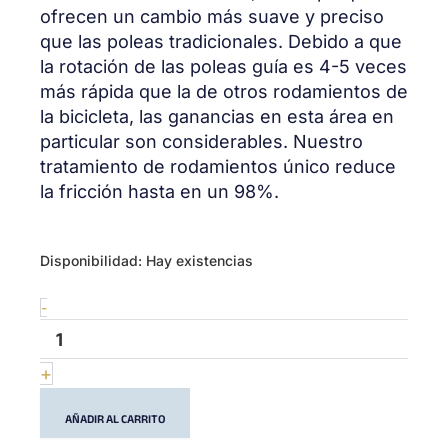
ofrecen un cambio más suave y preciso
que las poleas tradicionales. Debido a que
la rotación de las poleas guía es 4-5 veces
más rápida que la de otros rodamientos de
la bicicleta, las ganancias en esta área en
particular son considerables. Nuestro
tratamiento de rodamientos único reduce
la fricción hasta en un 98%.
Oversized
Disponibilidad:
Hay existencias
Pulley
wheels
-
14/19
T
PRO
+
Black
cantidad
AÑADIR AL CARRITO