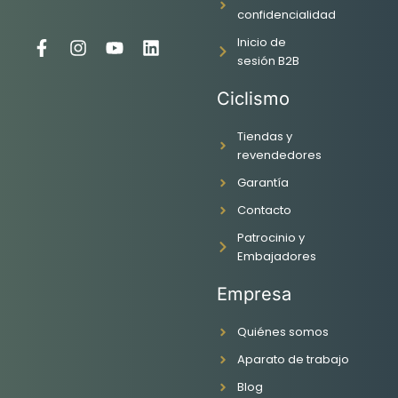
confidencialidad
Inicio de
F
I
Y
L
sesión B2B
a
n
o
i
c
s
u
n
Ciclismo
e
t
t
k
b
a
u
e
o
g
b
d
Tiendas y
o
r
e
i
revendedores
k
a
n
Garantía
-
m
f
Contacto
Patrocinio y
Embajadores
Empresa
Quiénes somos
Aparato de trabajo
Blog