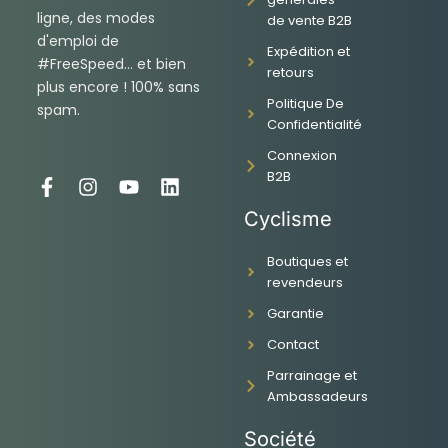
ligne, des modes
de vente B2B
d'emploi de
Expédition et
#FreeSpeed... et bien
retours
plus encore ! 100% sans
Politique De
spam.
Confidentialité
Connexion
B2B
F
I
Y
L
a
n
o
i
Cyclisme
c
s
u
n
e
t
t
k
Boutiques et
b
a
u
e
revendeurs
o
g
b
d
o
r
e
i
Garantie
k
a
n
-
m
Contact
f
Parrainage et
Ambassadeurs
Société