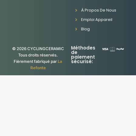
À Propos De Nous
Emploi Appareil
Blog
Méthodes
© 2026 CYCLINGCERAMIC
de
Tous droits réservés.
paiement
sécurisé:
Fièrement fabriqué par
La
Refonte