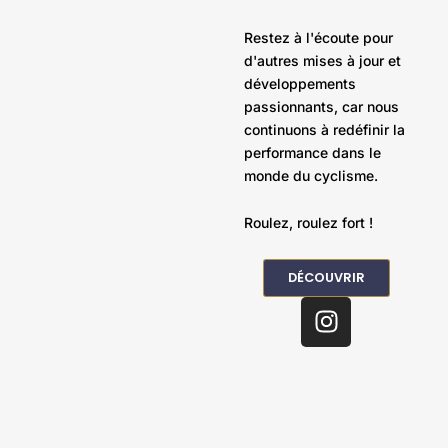
Restez à l'écoute pour
d'autres mises à jour et
développements
passionnants, car nous
continuons à redéfinir la
performance dans le
monde du cyclisme.
Roulez, roulez fort !
DÉCOUVRIR
I
n
s
t
a
g