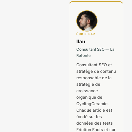
r
a
m
ÉCRIT PAR
Ilan
Consultant SEO — La
Refonte
Consultant SEO et
stratège de contenu
responsable de la
stratégie de
croissance
organique de
CyclingCeramic.
Chaque article est
fondé sur les
données des tests
Friction Facts et sur