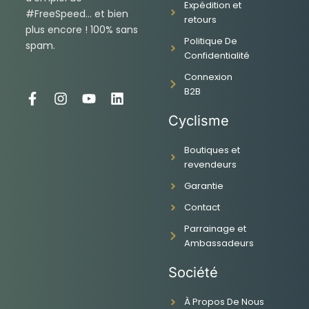
Expédition et
#FreeSpeed... et bien
retours
plus encore ! 100% sans
Politique De
spam.
Confidentialité
Connexion
B2B
F
I
Y
L
a
n
o
i
Cyclisme
c
s
u
n
e
t
t
k
Boutiques et
b
a
u
e
revendeurs
o
g
b
d
o
r
e
i
Garantie
k
a
n
-
m
Contact
f
Parrainage et
Ambassadeurs
Société
À Propos De Nous