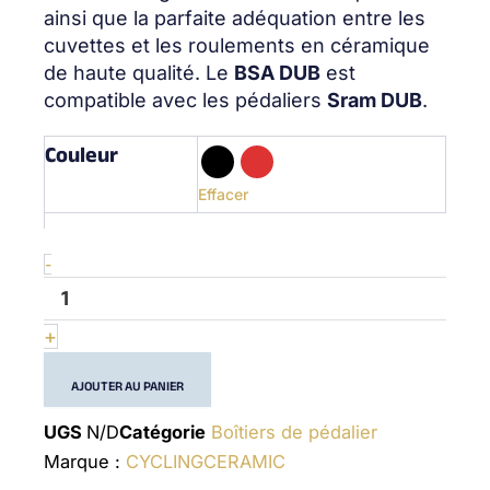
ainsi que la parfaite adéquation entre les
cuvettes et les roulements en céramique
de haute qualité. Le
BSA DUB
est
compatible avec les pédaliers
Sram DUB
.
Couleur
quantité
de
BSA
Effacer
Sram
DUB
-
-
(28.99mm)
-
Bottom
+
Bracket
AJOUTER AU PANIER
UGS
N/D
Catégorie
Boîtiers de pédalier
Marque :
CYCLINGCERAMIC