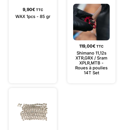
9,90
€
TTC
WAX 1pcs - 85 gr
119,00
€
TTC
Shimano 11,12s
XTR,GRX / Sram
XPLR,MTB -
Roues à poulies
14T Set