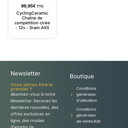
99,95
€
TTC
CyclingCeramic
Chaîne de
compétition cirée
- 12v - Sram AXS
Newsletter
Boutique
Vous aimez être le
Conditions
premier ?
Abonnez-vous à notre
générales
d'utilisation
Newsletter. Recevez les
dernières nouvelles, des
Conditions
offres exclusives en
générales
ligne, des modes
de vente B2B
d'emploi de