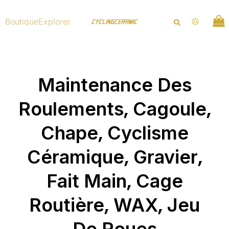
Aller
au
Boutique
Explorer
contenu
Maintenance Des
,
,
Roulements
Cagoule
,
Chape
Cyclisme
,
,
Céramique
Gravier
,
Fait Main
Cage
,
,
Routière
WAX
Jeu