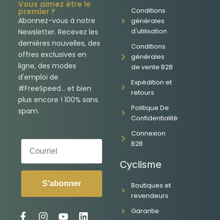
Vous aimez être le
Conditions
premier ?
Abonnez-vous à notre
générales
d'utilisation
Newsletter. Recevez les
dernières nouvelles, des
Conditions
offres exclusives en
générales
ligne, des modes
de vente B2B
d'emploi de
Expédition et
#FreeSpeed... et bien
retours
plus encore ! 100% sans
Politique De
spam.
Confidentialité
Connexion
Courriel
B2B
Cyclisme
S'abonner
Boutiques et
revendeurs
Garantie
F
I
Y
L