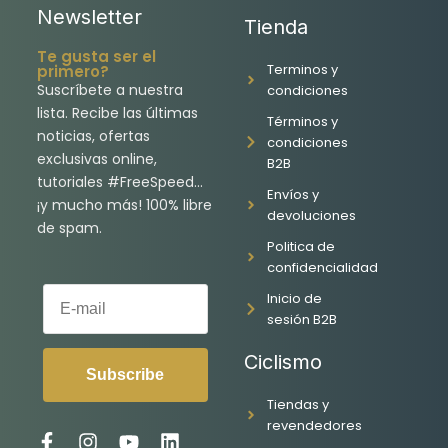
Newsletter
Tienda
Te gusta ser el
Terminos y
primero?
Suscríbete a nuestra
condiciones
lista. Recibe las últimas
Términos y
noticias, ofertas
condiciones
exclusivas online,
B2B
tutoriales #FreeSpeed…
Envíos y
¡y mucho más! 100% libre
devoluciones
de spam.
Politica de
confidencialidad
E-mail
Inicio de
sesión B2B
Ciclismo
Subscribe
Tiendas y
revendedores
F
I
Y
L