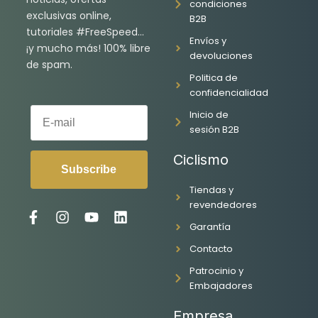
condiciones
exclusivas online,
B2B
tutoriales #FreeSpeed…
Envíos y
¡y mucho más! 100% libre
devoluciones
de spam.
Politica de
confidencialidad
E-mail
Inicio de
sesión B2B
Ciclismo
Subscribe
Tiendas y
revendedores
F
I
Y
L
Garantía
a
n
o
i
c
s
u
n
Contacto
e
t
t
k
Patrocinio y
b
a
u
e
o
g
b
d
Embajadores
o
r
e
i
k
a
n
Empresa