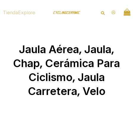
Ir
al
Tienda
Explore
contenido
,
,
Jaula Aérea
Jaula
,
Chap
Cerámica Para
,
Ciclismo
Jaula
,
Carretera
Velo