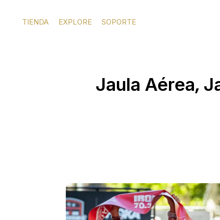
Ir
al
TIENDA
EXPLORE
SOPORTE
contenido
,
Jaula Aérea
J