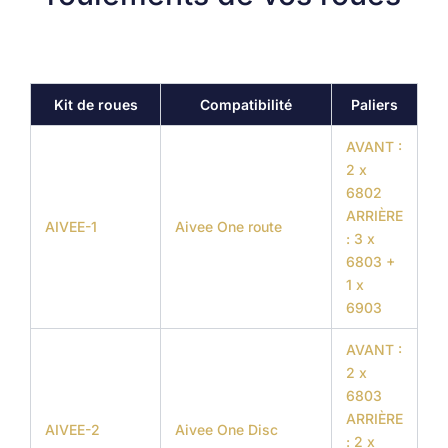
Kit de roues
Compatibilité
Paliers
AVANT :
2 x
6802
ARRIÈRE
AIVEE-1
Aivee One route
: 3 x
6803 +
1 x
6903
AVANT :
2 x
6803
ARRIÈRE
AIVEE-2
Aivee One Disc
: 2 x