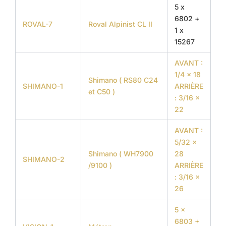
5 x
6802 +
ROVAL-7
Roval Alpinist CL II
1 x
15267
AVANT :
1/4 x 18
Shimano ( RS80 C24
SHIMANO-1
ARRIÈRE
et C50 )
: 3/16 x
22
AVANT :
5/32 x
Shimano ( WH7900
28
SHIMANO-2
/9100 )
ARRIÈRE
: 3/16 x
26
5 x
6803 +