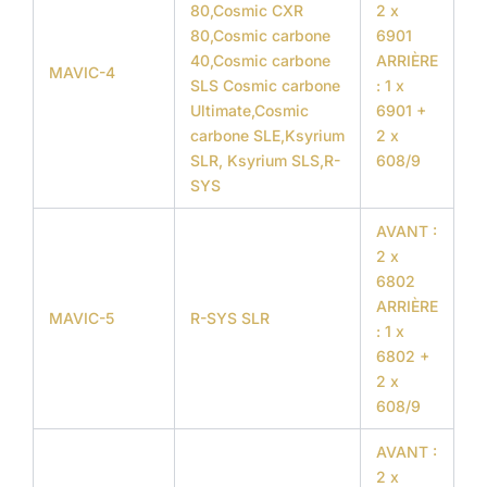
80,Cosmic CXR
2 x
80,Cosmic carbone
6901
40,Cosmic carbone
ARRIÈRE
MAVIC-4
SLS Cosmic carbone
: 1 x
Ultimate,Cosmic
6901 +
carbone SLE,Ksyrium
2 x
SLR, Ksyrium SLS,R-
608/9
SYS
AVANT :
2 x
6802
ARRIÈRE
MAVIC-5
R-SYS SLR
: 1 x
6802 +
2 x
608/9
AVANT :
2 x