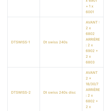
x 6901
+ 1 x
6001
AVANT :
2 x
6802
ARRIÈRE
DTSWISS-1
Dt swiss 240s
: 2 x
6902 +
2 x
6803
AVANT
2 x
18/30/7
ARRIÈRE
DTSWISS-2
Dt swiss 240s disc
: 2 x
6802 +
2 x