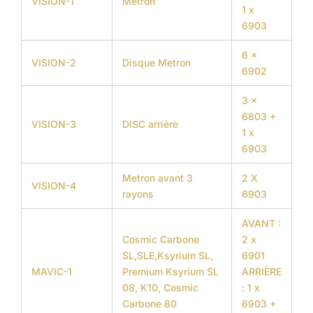
VISION-1
Métron
1 x
6903
6 x
VISION-2
Disque Metron
6902
3 x
6803 +
VISION-3
DISC arrière
1 x
6903
Metron avant 3
2 X
VISION-4
rayons
6903
AVANT :
Cosmic Carbone
2 x
SL,SLE,Ksyrium SL,
6901
MAVIC-1
Premium Ksyrium SL
ARRIÈRE
08, K10, Cosmic
: 1 x
Carbone 80
6903 +