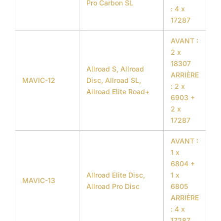
Pro Carbon SL
: 4 x
17287
AVANT :
2 x
18307
Allroad S, Allroad
ARRIÈRE
MAVIC-12
Disc, Allroad SL,
: 2 x
Allroad Elite Road+
6903 +
2 x
17287
AVANT :
1 x
6804 +
Allroad Elite Disc,
1 x
MAVIC-13
Allroad Pro Disc
6805
ARRIÈRE
: 4 x
17287