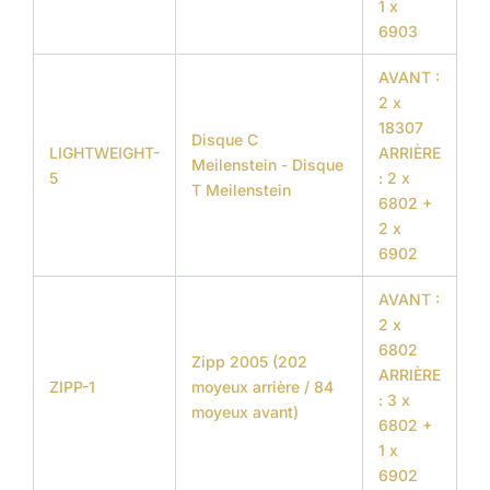
1 x
6903
AVANT :
2 x
18307
Disque C
LIGHTWEIGHT-
ARRIÈRE
Meilenstein - Disque
5
: 2 x
T Meilenstein
6802 +
2 x
6902
AVANT :
2 x
6802
Zipp 2005 (202
ARRIÈRE
ZIPP-1
moyeux arrière / 84
: 3 x
moyeux avant)
6802 +
1 x
6902