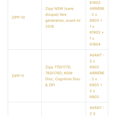
61803
Zipp NSW (sans
ARRIÈRE
disque) 1ère
: 2 x
ZIPP-10
génération, avant mi
6803 +
2018
1 x
61903 +
1 x
61804
AVANT :
2 x
Zipp 77D/177D,
6903
76D/176D, NSW
ARRIÈRE
ZIPP-11
Disc, Cognition Disc
: 2 x
& ZR1
6903 +
2 x
6803
AVANT :
2 X