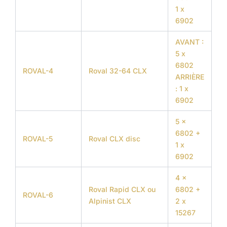
1 x
6902
AVANT :
5 x
6802
ROVAL-4
Roval 32-64 CLX
ARRIÈRE
: 1 x
6902
5 x
6802 +
ROVAL-5
Roval CLX disc
1 x
6902
4 x
Roval Rapid CLX ou
6802 +
ROVAL-6
Alpinist CLX
2 x
15267