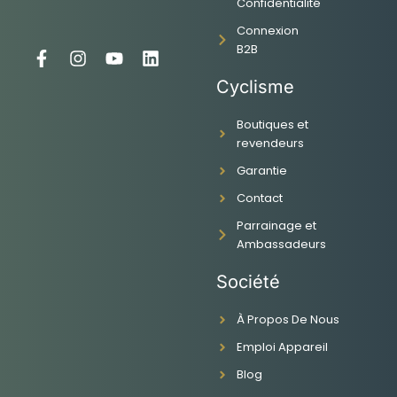
Confidentialité
Connexion
B2B
F
I
Y
L
a
n
o
i
Cyclisme
c
s
u
n
e
t
t
k
Boutiques et
b
a
u
e
revendeurs
o
g
b
d
o
r
e
i
Garantie
k
a
n
-
m
Contact
f
Parrainage et
Ambassadeurs
Société
À Propos De Nous
Emploi Appareil
Blog