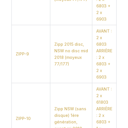
6803 +
2 x
6903
AVANT :
2 x
Zipp 2015 disc,
6803
NSW no disc mid
ARRIÈRE
ZIPP-9
2018 (moyeux
: 2 x
77/177)
6803 +
2 x
6903
AVANT :
2 x
61803
Zipp NSW (sans
ARRIÈRE
disque) 1ère
: 2 x
ZIPP-10
génération,
6803 +