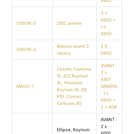
6902
3 x
6803 +
VISION-3
DISC arrière
1 x
6903
Metron avant 3
2 X
VISION-4
rayons
6903
AVANT :
Cosmic Carbone
2 x
SL,SLE,Ksyrium
6901
SL, Premium
MAVIC-1
ARRIÈRE
Ksyrium SL 08,
: 1 x
K10, Cosmic
6903 +
Carbone 80
2 x 608
AVANT :
2 x
Ellipse, Ksyrium
6001