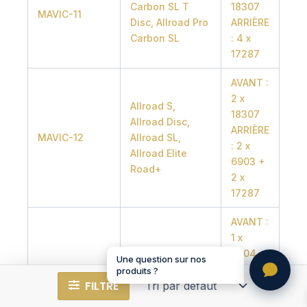
Carbon SL T
18307
MAVIC-11
Disc, Allroad Pro
ARRIÈRE
Carbon SL
: 4 x
17287
AVANT :
2 x
Allroad S,
18307
Allroad Disc,
ARRIÈRE
MAVIC-12
Allroad SL,
: 2 x
Allroad Elite
6903 +
Road+
2 x
17287
AVANT :
1 x
6804 +
Une question sur nos
Allroad Elite
1 x
produits ?
MAVIC-13
Disc, Allroad Pro
FILTRE
6805
Disc
ARRIÈRE