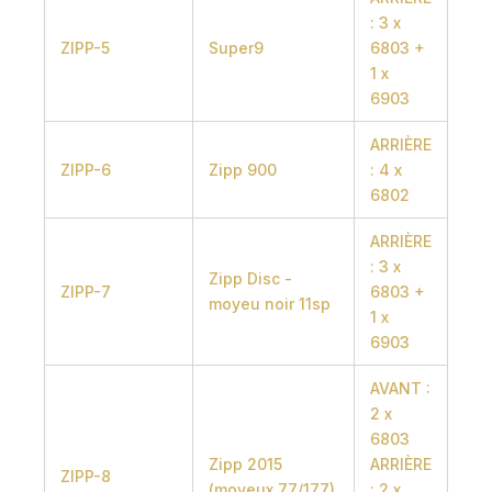
: 3 x
ZIPP-5
Super9
6803 +
1 x
6903
ARRIÈRE
ZIPP-6
Zipp 900
: 4 x
6802
ARRIÈRE
: 3 x
Zipp Disc -
ZIPP-7
6803 +
moyeu noir 11sp
1 x
6903
AVANT :
2 x
6803
Zipp 2015
ARRIÈRE
ZIPP-8
(moyeux 77/177)
: 2 x