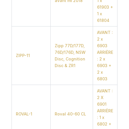
avant mi 2018
1 x
61903 +
1 x
61804
AVANT :
2 x
Zipp 77D/177D,
6903
76D/176D, NSW
ARRIÈRE
ZIPP-11
Disc, Cognition
: 2 x
Disc & ZR1
6903 +
2 x
6803
AVANT :
2 X
6901
ARRIÈRE
ROVAL-1
Roval 40-60 CL
: 1 x
6802 +