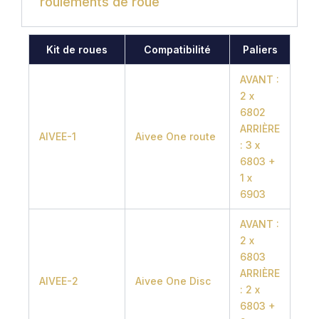
roulements de roue
Kit de roues
Compatibilité
Paliers
AVANT :
2 x
6802
ARRIÈRE
AIVEE-1
Aivee One route
: 3 x
6803 +
1 x
6903
AVANT :
2 x
6803
ARRIÈRE
AIVEE-2
Aivee One Disc
: 2 x
6803 +