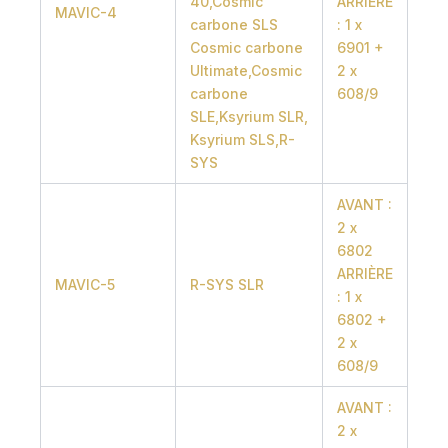
40,Cosmic
ARRIÈRE
MAVIC-4
carbone SLS
: 1 x
Cosmic carbone
6901 +
Ultimate,Cosmic
2 x
carbone
608/9
SLE,Ksyrium SLR,
Ksyrium SLS,R-
SYS
AVANT :
2 x
6802
ARRIÈRE
MAVIC-5
R-SYS SLR
: 1 x
6802 +
2 x
608/9
AVANT :
2 x