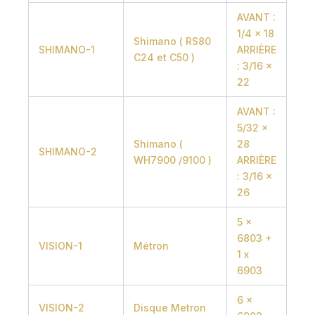
AVANT :
1/4 x 18
Shimano ( RS80
SHIMANO-1
ARRIÈRE
C24 et C50 )
: 3/16 x
22
AVANT :
5/32 x
Shimano (
28
SHIMANO-2
WH7900 /9100 )
ARRIÈRE
: 3/16 x
26
5 x
6803 +
VISION-1
Métron
1 x
6903
6 x
VISION-2
Disque Metron