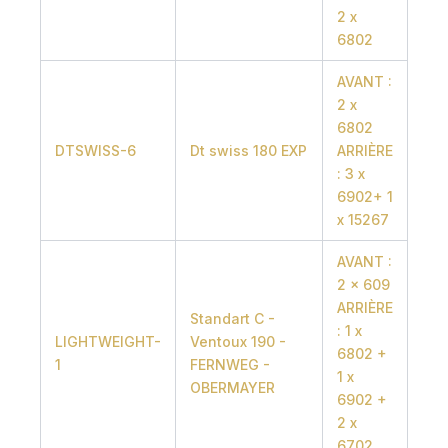
2 x
6802
AVANT :
2 x
6802
DTSWISS-6
Dt swiss 180 EXP
ARRIÈRE
: 3 x
6902+ 1
x 15267
AVANT :
2 x 609
ARRIÈRE
Standart C -
: 1 x
LIGHTWEIGHT-
Ventoux 190 -
6802 +
1
FERNWEG -
1 x
OBERMAYER
6902 +
2 x
6702